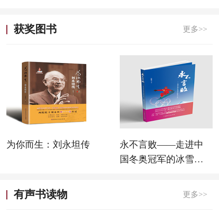
生
获奖图书
更多>>
为你而生：刘永坦传
永不言败——走进中
国冬奥冠军的冰雪人
生
有声书读物
更多>>