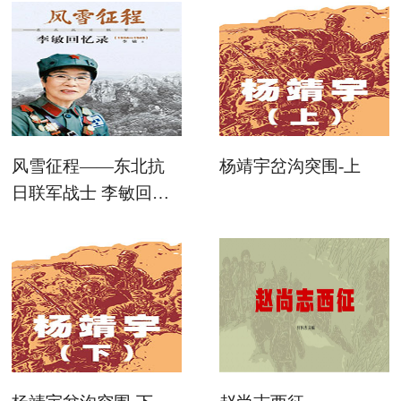
风雪征程——东北抗
杨靖宇岔沟突围-上
日联军战士 李敏回忆
录