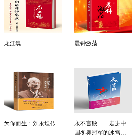
龙江魂
晨钟激荡
为你而生：刘永坦传
永不言败——走进中
国冬奥冠军的冰雪人