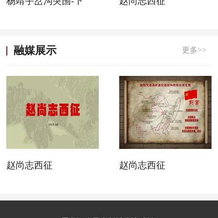
杨靖宇岔沟突围-下
赵尚志西征
融媒展示
更多>>
赵尚志西征
赵尚志西征