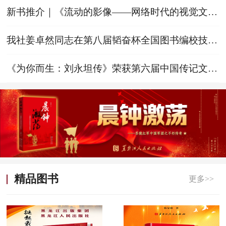
新书推介｜《流动的影像——网络时代的视觉文化
研究》
我社姜卓然同志在第八届韬奋杯全国图书编校技能
大赛（职工组）黑龙江赛区初赛中获编辑组一等奖
《为你而生：刘永坦传》荣获第六届中国传记文学
学会优秀作品奖
精品图书
更多>>