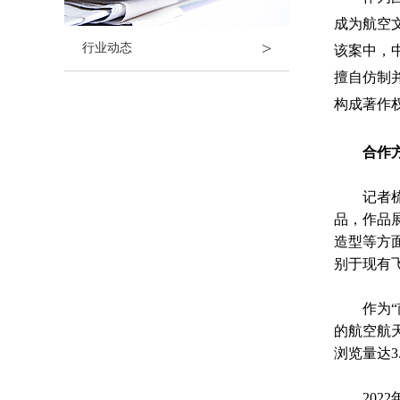
成为航空
>
行业动态
该案中，
擅自仿制
构成著作
合作方未
记者梳理
品，作品
造型等方
别于现有
作为“南
的航空航
浏览量达3
2022