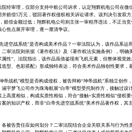
经审理，仅部分支持中航公司诉求，认定翔辉机电公司在微信公
用并赔偿5万元，驳回著作权侵权相关诉讼请求。该判决引发双方
权，赔偿金额过低；翔辉机电公司则主张一审程序违法，不正当
核心焦点展开审理，逐一厘清争议。
进空战系统”是否构成美术作品？一审法院认为，该作品系运用
。二审法院则依据《著作权法》及《著作权法实施条例》，明确
术属性”。法院指出，该作品虽借鉴现有飞机元素，但整体视觉
翼造型、色彩搭配）形成独特表达，符合美术作品独创性要求，
帝战机”模型是否构成侵权，被告辩称“坤帝战机”系独立创作
，涵宇梦飞公司作为珠海航展“白帝”模型受托制作方，接触过设计
素上高度相似，构成实质性相似，符合“接触+实质性相似”侵权
方案的知识产权，而非“白帝先进空战系统”美术作品著作权，其
被告责任应如何划分？二审法院结合企业关联关系与行为性质