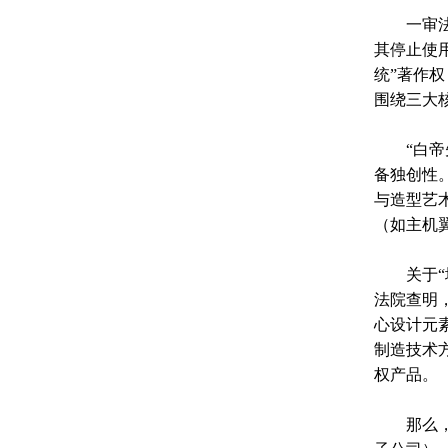
一审法院
其停止使
统”著作
围绕三大
“白帝先
备独创性
与造型艺
（如主机
关于“坤
法院查明
心设计元
制造技术
权产品。
那么，各