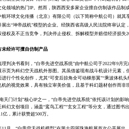
文化领域的热门IP。然而，陕西西安多家企业擅自仿制该作品制
中航环球文化传播（北京）有限公司（以下简称中航公司）就其享
并展出“坤帝战机”模型的企业。经陕西省高级人民法院终审认定
权侵权及不正当竞争，判决停止侵权、拆解模型并赔偿经济损失2
经许可擅自仿制产品
判决书看到，“白帝先进空战系统”由中航公司于2022年9月完
展示页为科幻空天战机外形图。其虽借鉴现有战斗机设计元素，
面进行个性化创作，尤其“可变后掠角全可动梯形翼”“乘波体机
飞机的视觉效果，具有独立审美价值，且基于科幻题材创作而非
天门计划”核心IP之一，“白帝先进空战系统”依托该计划的影响
天科幻文创项目，涵盖“鸾鸟工程”“玄女工程”等分支，通过图
.1亿，累计获赞超500万。
年11月，“白帝空天战机模型”在第十四届珠海航展首次公开展