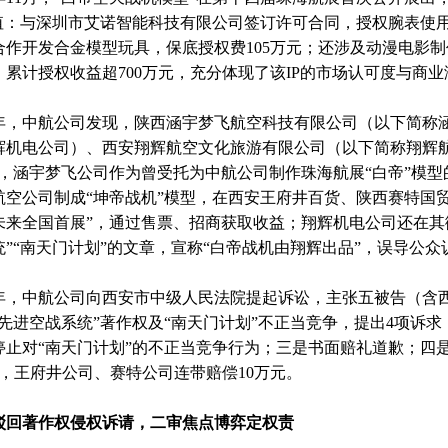
价值：与深圳市艾诺智能科技有限公司签订许可合同，授权腕表使用
作开发合金模型玩具，保底授权费105万元；还涉及动漫电影制作
，累计授权收益超700万元，充分体现了该IP的市场认可度与商业
年，中航公司发现，陕西涵宇梦飞航空科技有限公司（以下简称
辉机电公司）、西安翔辉航空文化旅游有限公司（以下简称翔辉
中，涵宇梦飞公司作为曾受托为中航公司制作珠海航展“白帝”模
航空公司制成“坤帝战机”模型，在西安王府井百货、陕西赛特国
未来全国首展”，通过售票、招商获取收益；翔辉机电公司还在其微
”“南天门计划”的文章，宣称“白帝战机由翔辉出品”，误导公众
年，中航公司向西安市中级人民法院提起诉讼，主张五被告（含
帝先进空战系统”著作权及“南天门计划”不正当竞争，提出4项诉
停止对“南天门计划”的不正当竞争行为；三是书面赔礼道歉；四
元，王府井公司、赛特公司连带赔偿10万元。
著作权侵权诉请，二审焦点博弈定权责