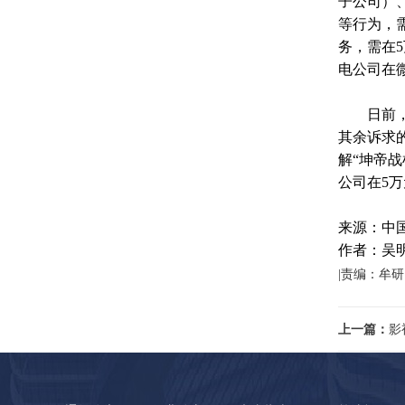
子公司）
等行为，
务，需在
电公司在
日前，陕
其余诉求
解“坤帝
公司在5
来源：中
作者：吴
|责编：牟研
上一篇：
影