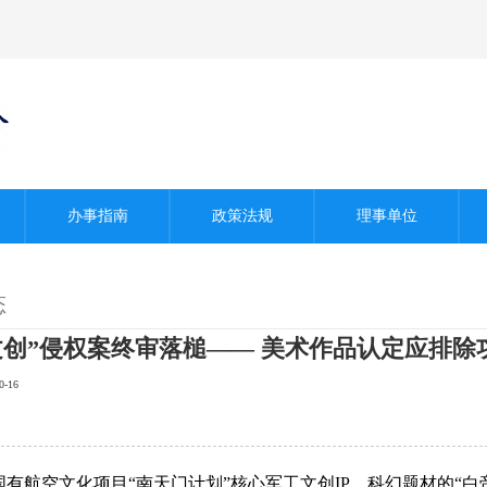
办事指南
政策法规
理事单位
态
文创”侵权案终审落槌—— 美术作品认定应排除
-16
航空文化项目“南天门计划”核心军工文创IP，科幻题材的“白