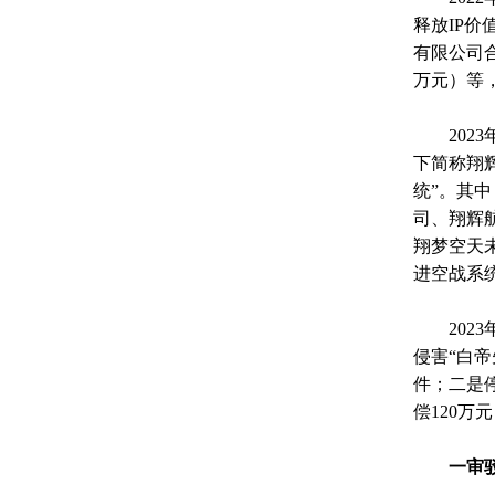
释放IP
有限公司合
万元）等
2023
下简称翔
统”。其
司、翔辉
翔梦空天
进空战系统
2023
侵害“白
件；二是
偿120万
一审驳回