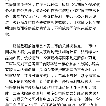
营提供资质便利，存在主观过错，应对出借期间的侵权债
务承担连带责任；汉涛公司仅提供信息存储空间与技术服
务，未参与实际经营、未直接获利，平台已公示投诉渠
道，涉诉后及时核查并披露相关数据，无证据证明其存在
明知侵权而提供帮助的情形，不构成共同侵权或帮助侵
权。
赔偿数额的确定是本案二审的关键调整点。一审中，
因权利人损失与侵权人获利均无法精确计算，法院综合作
品知名度、侵权情节、经营规模等因素酌定赔偿18万元。
二审法院则重点考量IP贡献率这一核心要素：涉案小说具
有较高网络知名度，是消费者选择该密室的重要驱动力；
密室场景、道具可重复使用，经营成本有限；涉案密室线
上线下销售额较高、经营周期长，侵权获利规模较大，一
审赔偿数额与侵权获利及作品市场价值明显不匹配。据
此，二审法院依法改判：林宅公司赔偿曹某经济损失50万
元，万晟天华公司对其中21万元承担连带责任；维持一审
关于合理开支2万元、公开消除影响的判项；驳回曹某其