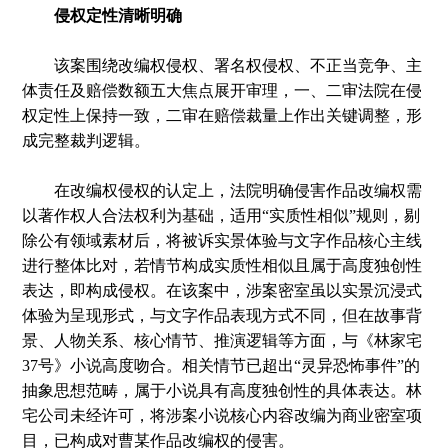
侵权定性清晰明确
该案围绕改编权侵权、署名权侵权、不正当竞争、主
体责任及赔偿数额五大焦点展开审理，一、二审法院在侵
权定性上保持一致，二审在赔偿裁量上作出关键调整，形
成完整裁判逻辑。
在改编权侵权的认定上，法院明确侵害作品改编权需
以著作权人合法权利为基础，适用“实质性相似”规则，剔
除公有领域素材后，将被诉实景体验与文字作品核心主线
进行整体比对，若情节构成实质性相似且属于高度独创性
表达，即构成侵权。在该案中，涉案密室虽以实景沉浸式
体验为呈现形式，与文字作品表现方式不同，但在故事背
景、人物关系、核心情节、推演逻辑等方面，与《林家宅
37号》小说高度吻合。相关情节已超出“灵异恐怖事件”的
抽象思想范畴，属于小说具有高度独创性的具体表达。林
宅公司未经许可，将涉案小说核心内容改编为商业密室项
目，已构成对曹某作品改编权的侵害。