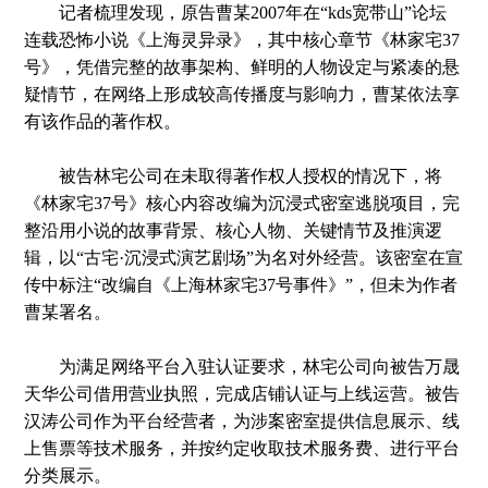
记者梳理发现，原告曹某2007年在“kds宽带山”论坛
连载恐怖小说《上海灵异录》，其中核心章节《林家宅37
号》，凭借完整的故事架构、鲜明的人物设定与紧凑的悬
疑情节，在网络上形成较高传播度与影响力，曹某依法享
有该作品的著作权。
被告林宅公司在未取得著作权人授权的情况下，将
《林家宅37号》核心内容改编为沉浸式密室逃脱项目，完
整沿用小说的故事背景、核心人物、关键情节及推演逻
辑，以“古宅·沉浸式演艺剧场”为名对外经营。该密室在宣
传中标注“改编自《上海林家宅37号事件》”，但未为作者
曹某署名。
为满足网络平台入驻认证要求，林宅公司向被告万晟
天华公司借用营业执照，完成店铺认证与上线运营。被告
汉涛公司作为平台经营者，为涉案密室提供信息展示、线
上售票等技术服务，并按约定收取技术服务费、进行平台
分类展示。