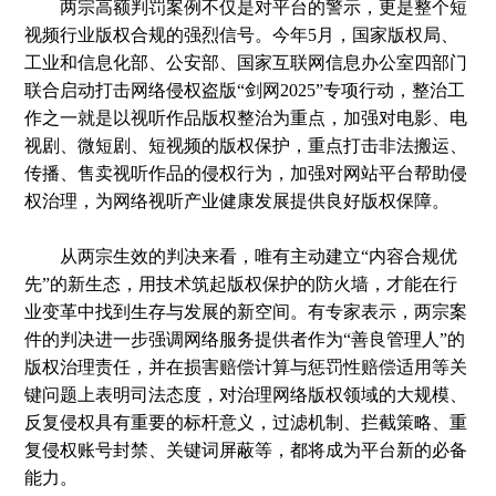
两宗高额判罚案例不仅是对平台的警示，更是整个短
视频行业版权合规的强烈信号。今年5月，国家版权局、
工业和信息化部、公安部、国家互联网信息办公室四部门
联合启动打击网络侵权盗版“剑网2025”专项行动，整治工
作之一就是以视听作品版权整治为重点，加强对电影、电
视剧、微短剧、短视频的版权保护，重点打击非法搬运、
传播、售卖视听作品的侵权行为，加强对网站平台帮助侵
权治理，为网络视听产业健康发展提供良好版权保障。
从两宗生效的判决来看，唯有主动建立“内容合规优
先”的新生态，用技术筑起版权保护的防火墙，才能在行
业变革中找到生存与发展的新空间。有专家表示，两宗案
件的判决进一步强调网络服务提供者作为“善良管理人”的
版权治理责任，并在损害赔偿计算与惩罚性赔偿适用等关
键问题上表明司法态度，对治理网络版权领域的大规模、
反复侵权具有重要的标杆意义，过滤机制、拦截策略、重
复侵权账号封禁、关键词屏蔽等，都将成为平台新的必备
能力。