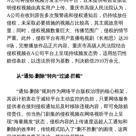
A公司将侵权视频分发至不同平台，且未提供有效证据证
明侵权视频由真实用户上传。重庆市高级人民法院认为，
A公司在收到原告多次预警函和侵权通知后，仍持续放任
侵权，未采取必要措施的视频占比较高，其主观故意明
显；同时，侵权视频数量巨大、传播范围广，侵权的情节
严重。此外，侵权平台有用户直播电视剧《长相思》达20
0场，完整播放作品正片内容。重庆市高级人民法院结合
侵权视频在A公司平台上呈现持续频发态势，适用惩罚性
赔偿条款，以违法所得为基数，判决赔偿2910万余元。
从“通知-删除”转向“过滤-拦截”
“通知-删除”规则作为网络平台版权治理的核心框架，
其设计初衷在于减轻平台主动监控的负担，只要网络服务
提供者在接到侵权通知后及时移除违规内容，即可免除赔
偿责任。但当热门剧集的侵权视频在网络视听平台上呈
现“海量频发”状态，侵权内容的上传速度远超人工通知和
删除的效率时，传统模式陷入了“删不胜删”的困境，这两