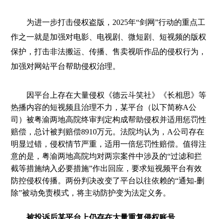
为进一步打击侵权盗版，2025年“剑网”行动的重点工
作之一就是加强对电影、电视剧、微短剧、短视频的版权
保护，打击非法搬运、传播、售卖视听作品的侵权行为，
加强对网站平台帮助侵权治理。
因平台上存在大量侵权《德云斗笑社》《长相思》等
热播内容的短视频且治理不力，某平台（以下简称A公
司）被粤渝两地高院终审判定构成帮助侵权并适用惩罚性
赔偿，总计被判赔偿8910万元。法院均认为，A公司存在
明显过错，侵权情节严重，适用一倍惩罚性赔偿。值得注
意的是，粤渝两地高院均对两宗案件中涉及的“过滤和拦
截等措施纳入必要措施”作出回应，要求短视频平台有效
防控侵权传播。两份判决改变了平台以往依赖的“通知-删
除”被动免责模式，将主动防护变为法定义务。
被投诉后某平台上仍存在大量重复侵权账号