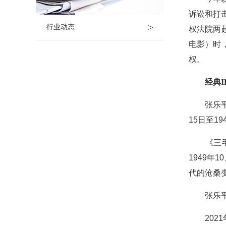
诉讼和打
>
行业动态
权法院两
电影）时
权。
经典
张乐平是
15日至1
《三毛流
1949
代的沧桑
张乐平去
2021