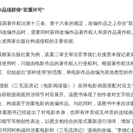
品须获得“双重许可”
著作权法第十三条、第十六条的规定，改编作品之上存在“双
用改编作品时，需要同时获得改编作品著作权人和原作品著作权人
上述两家出版社构成侵权的主要依据。
某出版社案为例，该案二审主审法官李德仁在接受本报记者采
被使用时，只能由电影作品的著作权人行使权利。根据著作权法
可。但如超出“原样使用”的范围，将电影作品改编为其他类型的作
权《三毛流浪记（电影阅读版）》采用电影画面搭配对应文
内容根据画面所涉情节对应展开。该图书体现了创作者对文字组
达，构成基于涉案电影的改编作品。与此同时，该图书中来自涉
涉案图书已经超出了对电影本身，也即有伴音或无伴音的连续
和细节等独创性表达，以图文相结合的形式重新进行演绎，增加
图书同时构成对涉案电影和《三毛流浪记》漫画的改编。”李德仁