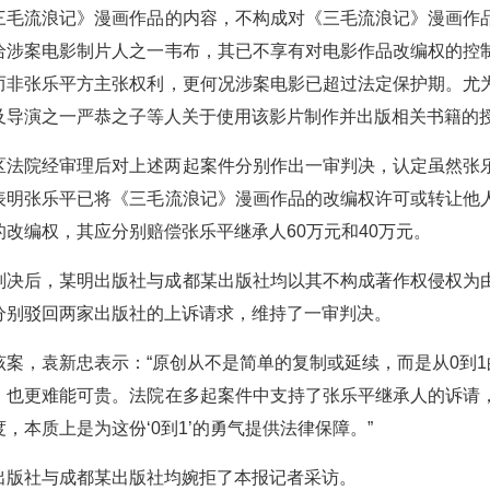
三毛流浪记》漫画作品的内容，不构成对《三毛流浪记》漫画作
给涉案电影制片人之一韦布，其已不享有对电影作品改编权的控
而非张乐平方主张权利，更何况涉案电影已超过法定保护期。尤
及导演之一严恭之子等人关于使用该影片制作并出版相关书籍的
院经审理后对上述两起案件分别作出一审判决，认定虽然张乐
表明张乐平已将《三毛流浪记》漫画作品的改编权许可或转让他
的改编权，其应分别赔偿张乐平继承人60万元和40万元。
后，某明出版社与成都某出版社均以其不构成著作权侵权为由
分别驳回两家出版社的上诉请求，维持了一审判决。
，袁新忠表示：“原创从不是简单的复制或延续，而是从0到1的
，也更难能可贵。法院在多起案件中支持了张乐平继承人的诉请
，本质上是为这份‘0到1’的勇气提供法律保障。”
社与成都某出版社均婉拒了本报记者采访。