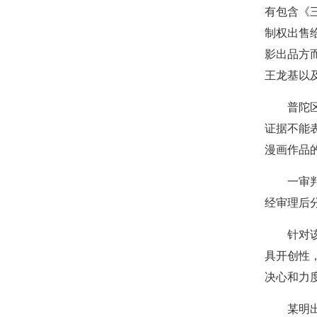
有包含《
制权出售
影出品方
王龙基以
普陀区法
证据不能
漫画作品
一审判决
经审理后
针对该案
具开创性
决心和力度
某明出版