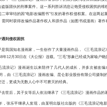
击盗版团伙的刑事案件。这一系列胜诉消息让饱受侵权困扰的维
起二审审结的因“电影改编图书”引发的著作权侵权案。在这两起
，需同时获得改编作品著作权人和原作品（如图书或漫画）著作权
IP遇到侵权困扰
我国知名漫画家，一生创作了大量漫画作品，《三毛流浪记》是
948年12月30日在《大公报》连载。“三毛”形象已经成为家喻户
浪记》漫画诞生以来陪伴了几代人的成长，并多次被改编成
年10月，由《三毛流浪记》漫画改编、昆仑影业股份有限公司摄
变迁，更成为无数人心中不可磨灭的经典。
世后，其子女等后人依法继承了《三毛流浪记》漫画作品的著
年，张乐平继承人发现，由某明出版社出版的《三毛流浪记电