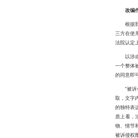
改编作
根据我国
三方在使
法院认定
以涉成都
一个整体
的同意即
“被诉侵
取，文字
的独特表
质上看，
物、情节
被诉侵权