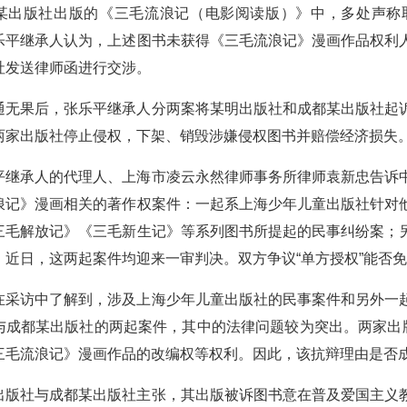
某出版社出版的《三毛流浪记（电影阅读版）》中，多处声称
乐平继承人认为，上述图书未获得《三毛流浪记》漫画作品权利
社发送律师函进行交涉。
果后，张乐平继承人分两案将某明出版社和成都某出版社起诉
两家出版社停止侵权，下架、销毁涉嫌侵权图书并赔偿经济损失
承人的代理人、上海市凌云永然律师事务所律师袁新忠告诉中
浪记》漫画相关的著作权案件：一起系上海少年儿童出版社针对
三毛解放记》《三毛新生记》等系列图书所提起的民事纠纷案；
。近日，这两起案件均迎来一审判决。双方争议“单方授权”能否
访中了解到，涉及上海少年儿童出版社的民事案件和另外一起
与成都某出版社的两起案件，其中的法律问题较为突出。两家出版
三毛流浪记》漫画作品的改编权等权利。因此，该抗辩理由是否
社与成都某出版社主张，其出版被诉图书意在普及爱国主义教