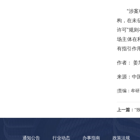
“涉案电
构，在未
许可”规
场主体在
有指引作
作者： 姜
来源：中
|责编：牟研
上一篇：
“
通知公告
行业动态
办事指南
政策法规