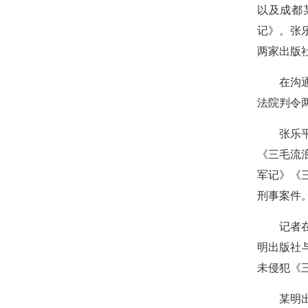
以及成都
记》。张
两家出版
在沟通无
法院判令
张乐平继
《三毛流
军记》《
刑事案件
记者在采
明出版社
未侵犯《
某明出版