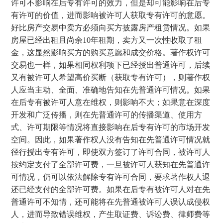
许可不影响在后专有许可的效力，但是却可能影响在后专
有许可的价值，进而影响被许可人获取专有许可的意愿。
好比房产交易中卖方必须向买方披露房产租赁情况。如果
房屋已经出租且尚余10年租期，卖方又一次性收取了租
金，这显然影响买方的购买意愿和成交价格。著作权许可
交易也一样，如果相同权利项下已经授出普通许可，后续
又有被许可人希望高价买断（获取专有许可），则著作权
人应当主动、全面、准确地告知在先普通许可情况。如果
在后专有被许可人意在维权，则影响不大；如果意在深度
开发和广泛传播，则在先普通许可的传播渠道、使用方
式、许可期限等情况将直接影响在后专有许可的市场开发
空间。因此，如果著作权人没有告知在先普通许可情况就
径行授出专有许可，即使双方签订了许可合同，被许可人
按约定支付了全部许可费，一旦被许可人获知在先普通许
可情况，仍可以依法解除专有许可合同，要求著作权人退
还已经支付的全部许可费。如果在后专有被许可人对在先
普通许可不知情，还可能将在先普通被许可人误认成侵权
人，进而导致错误维权，产生取证费、诉讼费、律师费等