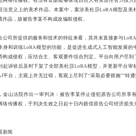
息网络传播权。在没有证据能够体现自然人有实质性智力投入
权法意义上的美术作品。本案中，案涉美杜莎LoRA模型及
成作品，故被告李某不构成改编权侵权。
告公司所提供的服务和技术的特征来看，其并未直接参与LoRA
本身和训练LoRA模型的功能，是促进生成式人工智能发展
否构成侵权，应结合主、客观要件综合判定。平台向用户尽到
到起诉状后及时下架了全部美杜莎LoRA模型，并更新平台
AI平台，主观上并无过错，客观上尽到了“采取必要措施”“转
，金山法院作出一审判决：被告李某停止侵犯原告公司所享
网络传播权，于判决生效之日起十日内赔偿原告公司经济损失
观新闻