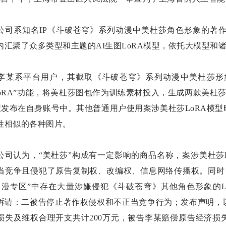
公司系知名IP《斗破苍穹》系列动漫中美杜莎角色形象的著
内汇聚了众多类型和主题的AI生图LoRA模型，依托大模型和诸
李某系平台用户，其截取《斗破苍穹》系列动漫中美杜莎形
LoRA”功能，将美杜莎图包作为训练素材投入，生成两款美杜
模型发布在自身账号中。其他普通用户使用案涉美杜莎LoRA模
性相似的各种图片。
公司认为，“美杜莎”构成有一定影响的商品名称，案涉美杜莎
当竞争且侵犯了原告复制权、改编权、信息网络传播权。同时
动漫专区”中存在大量涉嫌侵犯《斗破苍穹》其他角色形象的
诉请：二被告停止著作权侵权和不正当竞争行为；发布声明，
损失及维权合理开支共计200万元，被告李某赔偿原告经济损失