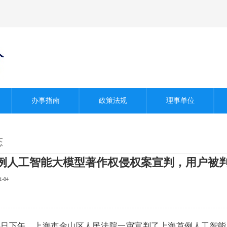
办事指南
政策法规
理事单位
态
例人工智能大模型著作权侵权案宣判，用户被判
-04
月3日下午，上海市金山区人民法院一审宣判了上海首例人工智