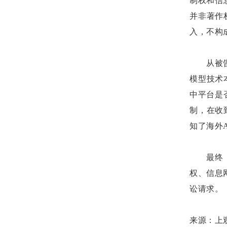
制权和信
并非著作
入，不构
从被
模型技术
中平台是
制，在收
知了海外
最终
权、信息
讼请求。
来源：上